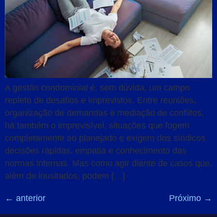
A gestão condominial é, sem dúvida, um campo
repleto de desafios e imprevistos. Entre reuniões,
organização de demandas e mediação de conflitos,
há também o imprevisível, situações que fogem
completamente ao planejado e exigem dos síndicos
decisões rápidas, empatia e conhecimento das
normas internas. Mas como agir diante de casos que,
além de inusitados, podem […]
←
anterior
Próximo
→