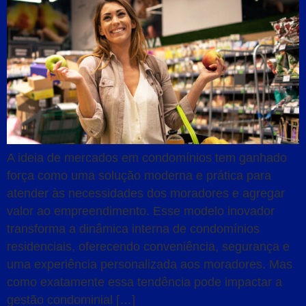
A ideia de mercados em condomínios tem ganhado
força como uma solução moderna e prática para
atender às necessidades dos moradores e agregar
valor ao empreendimento. Esse modelo inovador
transforma a dinâmica interna de condomínios
residenciais, oferecendo conveniência, segurança e
uma experiência personalizada aos moradores. Mas
como exatamente essa tendência pode impactar a
gestão condominial […]