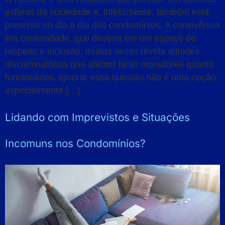
esferas da sociedade e, infelizmente, também está
presente no dia a dia dos condomínios. A convivência
em comunidade, que deveria ser um espaço de
respeito e inclusão, muitas vezes revela atitudes
discriminatórias que afetam tanto moradores quanto
funcionários. Ignorar essa questão não é uma opção,
especialmente […]
Lidando com Imprevistos e Situações
Incomuns nos Condomínios?