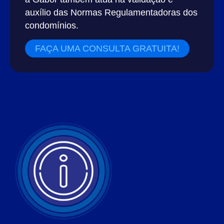
auxílio das Normas Regulamentadoras dos
condomínios.
FAÇA UMA CONSULTA GRATUITA!