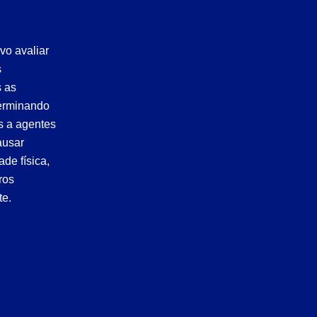
vo avaliar
s
s as
terminando
s a agentes
ausar
ade física,
ros
te.