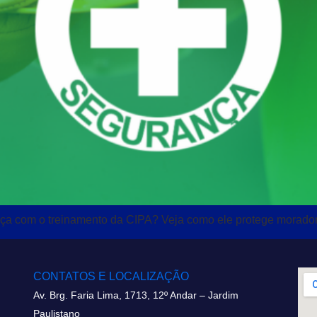
ça com o treinamento da CIPA? Veja como ele protege morador
CONTATOS E LOCALIZAÇÃO
Av. Brg. Faria Lima, 1713, 12º Andar – Jardim
Paulistano