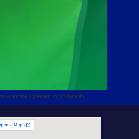
es e previne acidentes no condomínio.