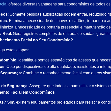
acial
oferece diversas vantagens para condomínios de todos os t
ssos
: Somente pessoas autorizadas podem entrar, reduzindo ri
ntes
: Elimina a necessidade de chaves e cartões, tornando o ac
Minimiza a necessidade de portaria presencial e manutenção de
o Real
: Gera registros completos de entradas e saídas, garant
hecimento Facial no Seu Condomínio?
iga estas etapas:
ndomínio
: Identifique pontos estratégicos de acesso que necess
dos
: Opte por dispositivos de alta qualidade, resistentes a inte
e Segurança
: Combine o reconhecimento facial com outros sist
e de Segurança
: Assegure que todos saibam utilizar o sistema 
mento Facial em Condomínios
nas?
Sim, existem equipamentos projetados para resistir a condi