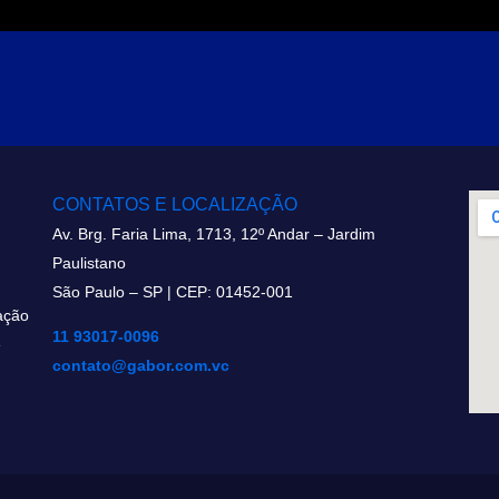
CONTATOS E LOCALIZAÇÃO
Av. Brg. Faria Lima, 1713, 12º Andar – Jardim
Paulistano
São Paulo – SP | CEP: 01452-001
ação
11 93017-0096
e
contato@gabor.com.vc