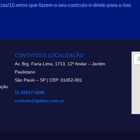
icias/10-erros-que-fazem-o-seu-curriculo-ir-direto-para-o-lixo
CONTATOS E LOCALIZAÇÃO
Av. Brg. Faria Lima, 1713, 12º Andar – Jardim
Paulistano
São Paulo – SP | CEP: 01452-001
ação
11 93017-0096
e
contato@gabor.com.vc