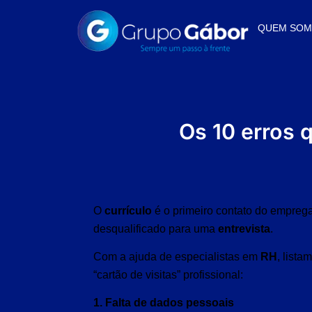
QUEM SO
Os 10 erros q
O
currículo
é o primeiro contato do empreg
desqualificado para uma
entrevista
.
Com a ajuda de especialistas em
RH
, list
“cartão de visitas” profissional:
1. Falta de dados pessoais