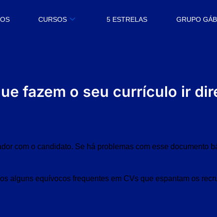
MOS
CURSOS
5 ESTRELAS
GRUPO GÁ
ue fazem o seu currículo ir dire
ador com o candidato. Se há problemas com esse documento b
amos alguns equívocos frequentes em CVs que espantam os recru