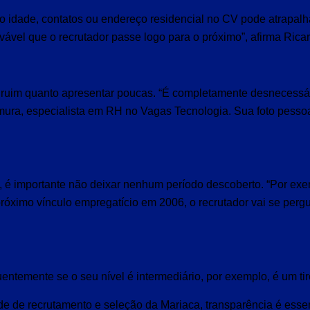
 idade, contatos ou endereço residencial no CV pode atrapalh
vável que o recrutador passe logo para o próximo”, afirma Rica
o ruim quanto apresentar poucas. “É completamente desnecessár
ura, especialista em RH no Vagas Tecnologia. Sua foto pesso
s, é importante não deixar nenhum período descoberto. “Por ex
óximo vínculo empregatício em 2006, o recrutador vai se perg
luentemente se o seu nível é intermediário, por exemplo, é um tir
e de recrutamento e seleção da Mariaca, transparência é essenc