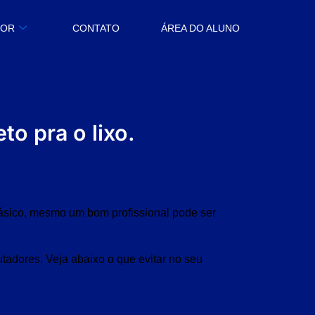
BOR
CONTATO
ÁREA DO ALUNO
to pra o lixo.
ásico, mesmo um bom profissional pode ser
tadores. Veja abaixo o que evitar no seu