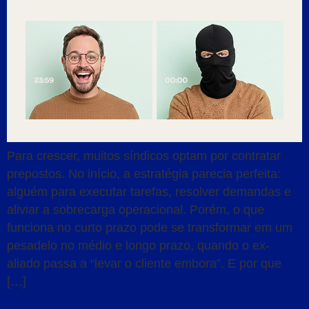
Para crescer, muitos síndicos optam por contratar
prepostos. No início, a estratégia parecia perfeita:
alguém para executar tarefas, resolver demandas e
aliviar a sobrecarga operacional. Porém, o que
funciona no curto prazo pode se transformar em um
pesadelo no médio e longo prazo, quando o ex-
aliado passa a “levar o cliente embora”. E por que
[…]